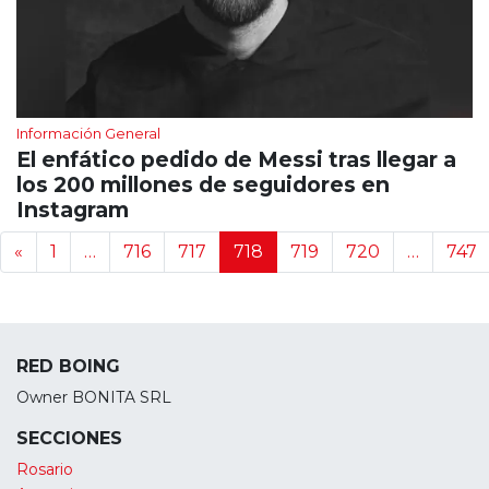
Información General
El enfático pedido de Messi tras llegar a
los 200 millones de seguidores en
Instagram
Navegación de noticias
«
1
…
716
717
718
719
720
…
747
RED BOING
Owner BONITA SRL
SECCIONES
Rosario