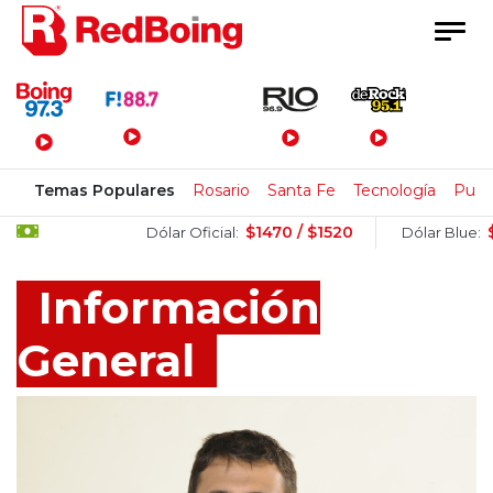
Menú Principal
Temas Populares
Rosario
Santa Fe
Tecnología
Pulla
$1470 / $1520
$1505 / 
Dólar Oficial:
Dólar Blue:
Información
General