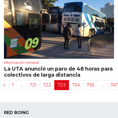
Información General
La UTA anunció un paro de 48 horas para
colectivos de larga distancia
Navegación de noticias
«
1
…
721
722
723
724
725
…
747
RED BOING