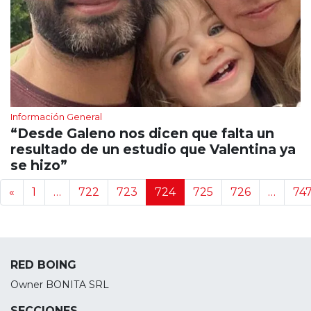
Información General
“Desde Galeno nos dicen que falta un
resultado de un estudio que Valentina ya
se hizo”
Navegación de noticias
«
1
…
722
723
724
725
726
…
74
RED BOING
Owner BONITA SRL
SECCIONES