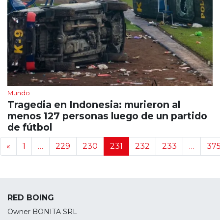
Mundo
Tragedia en Indonesia: murieron al
menos 127 personas luego de un partido
de fútbol
Navegación de noticias
«
1
…
229
230
231
232
233
…
37
RED BOING
Owner BONITA SRL