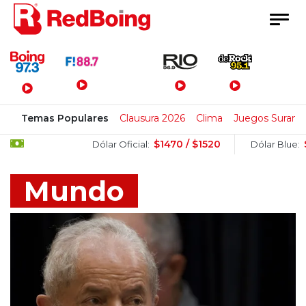
Menú Principal
Temas Populares
Clausura 2026
Clima
Juegos Surame
$1470 / $1520
$1505 / $
Dólar Oficial:
Dólar Blue:
Mundo