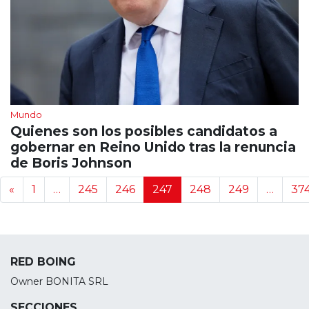
Mundo
Quienes son los posibles candidatos a
gobernar en Reino Unido tras la renuncia
de Boris Johnson
Navegación de noticias
«
1
…
245
246
247
248
249
…
37
RED BOING
Owner BONITA SRL
SECCIONES