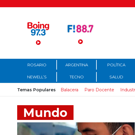
Menú Principal
ROSARIO
ARGENTINA
POLÍTICA
NEWELL’S
TECNO
SALUD
Temas Populares
Balacera
Paro Docente
Industr
Mundo