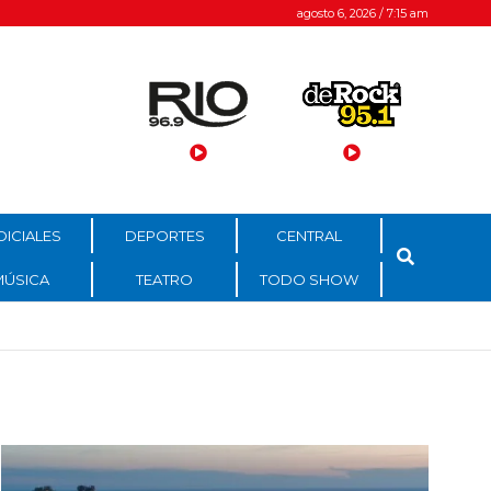
agosto 6, 2026 / 7:15 am
DICIALES
DEPORTES
CENTRAL
MÚSICA
TEATRO
TODO SHOW