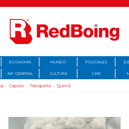
ECONOMÍA
MUNDO
POLICIALES
JU
INF. GENERAL
CULTURA
CINE
ia
Caputo
Transporte
Quini 6