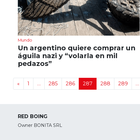
Mundo
Un argentino quiere comprar un
águila nazi y “volarla en mil
pedazos”
Navegación de noticias
«
1
…
285
286
287
288
289
…
RED BOING
Owner BONITA SRL