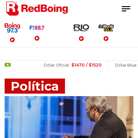
Menú Principal
$1470 / $1520
$1505 / $
Dólar Oficial:
Dólar Blue:
Política