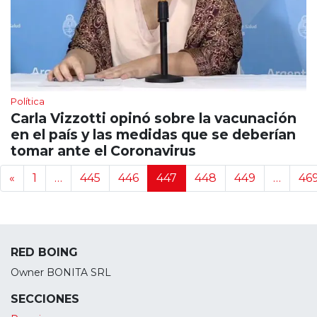
Política
Carla Vizzotti opinó sobre la vacunación
en el país y las medidas que se deberían
tomar ante el Coronavirus
Navegación de noticias
«
1
…
445
446
447
448
449
…
46
RED BOING
Owner BONITA SRL
SECCIONES