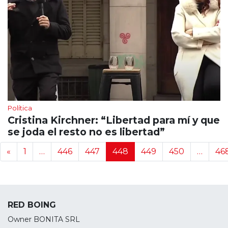
Política
Cristina Kirchner: “Libertad para mí y que
se joda el resto no es libertad”
Navegación de noticias
«
1
…
446
447
448
449
450
…
46
RED BOING
Owner BONITA SRL