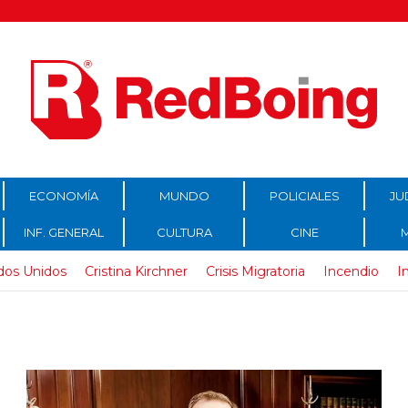
ECONOMÍA
MUNDO
POLICIALES
JU
INF. GENERAL
CULTURA
CINE
dos Unidos
Cristina Kirchner
Crisis Migratoria
Incendio
I