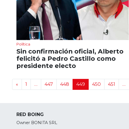
Política
Sin confirmación oficial, Alberto
felicitó a Pedro Castillo como
presidente electo
Navegación de noticias
«
1
…
447
448
449
450
451
…
RED BOING
Owner BONITA SRL