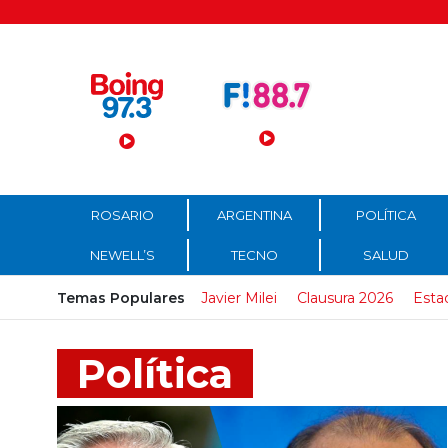
Menú Principal
ROSARIO
ARGENTINA
POLÍTICA
NEWELL’S
TECNO
SALUD
Temas Populares
Javier Milei
Clausura 2026
Esta
Política