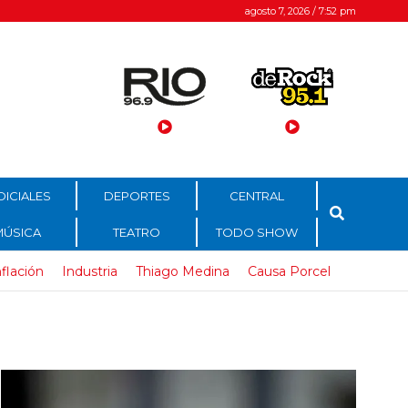
agosto 7, 2026 / 7:52 pm
DICIALES
DEPORTES
CENTRAL
MÚSICA
TEATRO
TODO SHOW
nflación
Industria
Thiago Medina
Causa Porcel