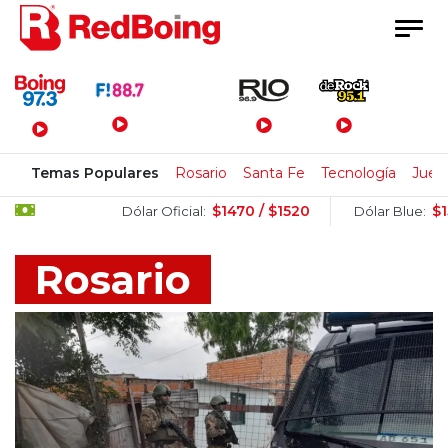
Menú Principal
Temas Populares
Rosario
Santa Fe
Tecnología
Jueg
$1470 / $1520
$1515 / $1535
Dólar Oficial:
Dólar Blue:
Rosario