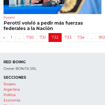
Rosario
Perotti volvió a pedir más fuerzas
federales a la Nación
Navegación de noticias
«
1
…
730
731
732
733
734
…
910
RED BOING
Owner BONITA SRL
SECCIONES
Rosario
Argentina
Política
Economía