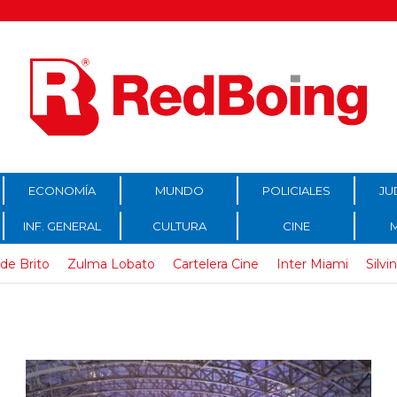
ECONOMÍA
MUNDO
POLICIALES
JU
INF. GENERAL
CULTURA
CINE
de Brito
Zulma Lobato
Cartelera Cine
Inter Miami
Silvi