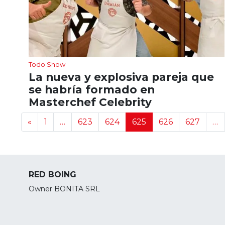
Todo Show
La nueva y explosiva pareja que
se habría formado en
Masterchef Celebrity
Navegación de noticias
«
1
…
623
624
625
626
627
…
RED BOING
Owner BONITA SRL