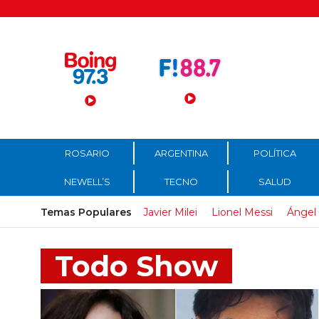
Menú Principal
ROSARIO
ARGENTINA
POLÍTICA
NEWELL’S
TECNO
SALUD
Temas Populares
Javier Milei
Lionel Messi
Ángel 
Todo Show