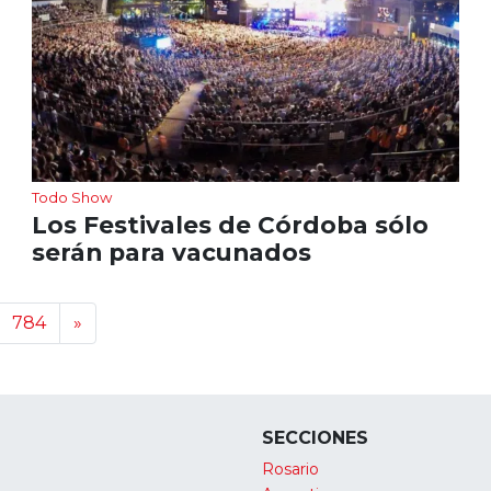
Todo Show
Los Festivales de Córdoba sólo
serán para vacunados
784
»
SECCIONES
Rosario