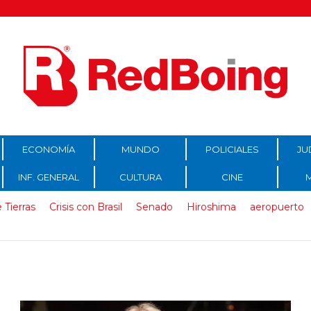
ECONOMÍA
MUNDO
POLICIALES
JU
INF. GENERAL
CULTURA
CINE
 Tierras
Crisis con Brasil
Senado
Hiroshima
aeropuerto