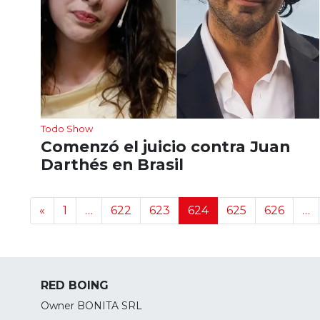
Todo Show
Comenzó el juicio contra Juan
Darthés en Brasil
Navegación de noticias
«
1
…
622
623
624
625
626
…
RED BOING
Owner BONITA SRL