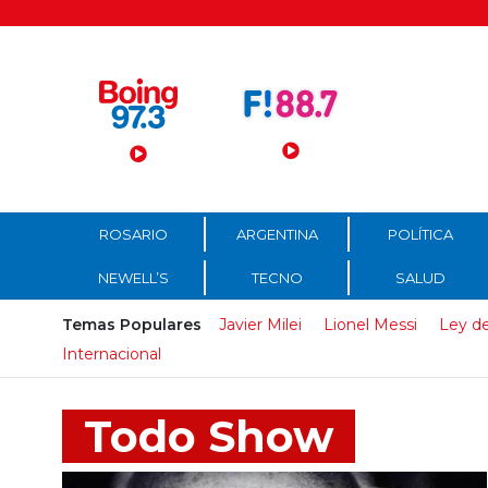
Menú Principal
ROSARIO
ARGENTINA
POLÍTICA
NEWELL’S
TECNO
SALUD
Temas Populares
Javier Milei
Lionel Messi
Ley de
Internacional
Todo Show