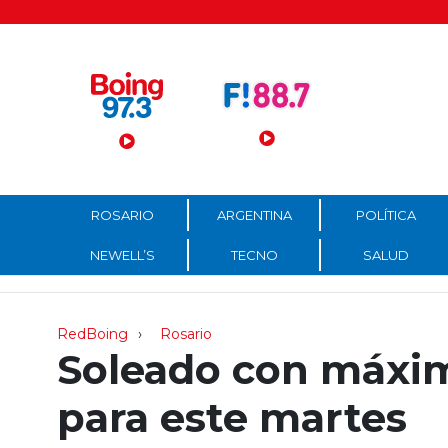
Menú Principal
ROSARIO
ARGENTINA
POLÍTICA
NEWELL’S
TECNO
SALUD
RedBoing
Rosario
Soleado con máxim
para este martes