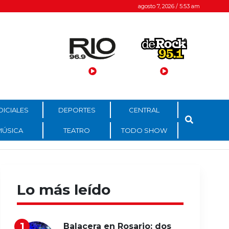
agosto 7, 2026 / 5:53 am
DICIALES
DEPORTES
CENTRAL
MÚSICA
TEATRO
TODO SHOW
Lo más leído
Balacera en Rosario: dos