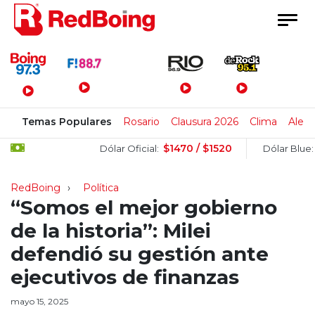
Menú Principal
Temas Populares
Rosario
Clausura 2026
Clima
Alert
$1470 / $1520
$15
Dólar Oficial:
Dólar Blue:
RedBoing
Política
“Somos el mejor gobierno
de la historia”: Milei
defendió su gestión ante
ejecutivos de finanzas
mayo 15, 2025