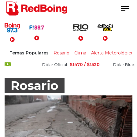
Menú Principal
Temas Populares
Rosario
Clima
Alerta Meterológico
$1470 / $1520
$1520 / 
Dólar Oficial:
Dólar Blue:
Rosario