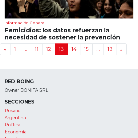
Información General
Femicidios: los datos refuerzan la
necesidad de sostener la prevención
Navegación de noticias
«
1
…
11
12
13
14
15
…
19
»
RED BOING
Owner BONITA SRL
SECCIONES
Rosario
Argentina
Política
Economía