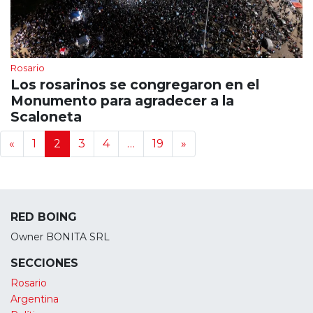
Rosario
Los rosarinos se congregaron en el
Monumento para agradecer a la
Scaloneta
Navegación de noticias
«
1
2
3
4
…
19
»
RED BOING
Owner BONITA SRL
SECCIONES
Rosario
Argentina