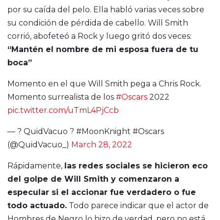
por su caída del pelo. Ella habló varias veces sobre
su condición de pérdida de cabello. Will Smith
corrió, abofeteó a Rock y luego gritó dos veces:
“Mantén el nombre de mi esposa fuera de tu
boca”
Momento en el que Will Smith pega a Chris Rock.
Momento surrealista de los
#Oscars
2022
pic.twitter.com/uTmL4PjCcb
— ? QuidVacuo ? #MoonKnight #Oscars
(@QuidVacuo_)
March 28, 2022
Rápidamente,
las redes sociales se hicieron eco
del golpe de Will Smith y comenzaron a
especular si el accionar fue verdadero o fue
todo actuado.
Todo parece indicar que el actor de
Hombres de Negro lo hizo de verdad, pero no está