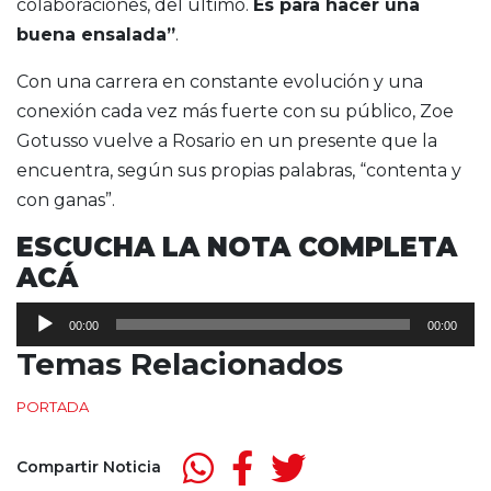
colaboraciones, del último.
Es para hacer una
buena ensalada”
.
Con una carrera en constante evolución y una
conexión cada vez más fuerte con su público, Zoe
Gotusso vuelve a Rosario en un presente que la
encuentra, según sus propias palabras, “contenta y
con ganas”.
ESCUCHA LA NOTA COMPLETA
ACÁ
Reproductor
00:00
00:00
de
Temas Relacionados
audio
PORTADA
Compartir Noticia