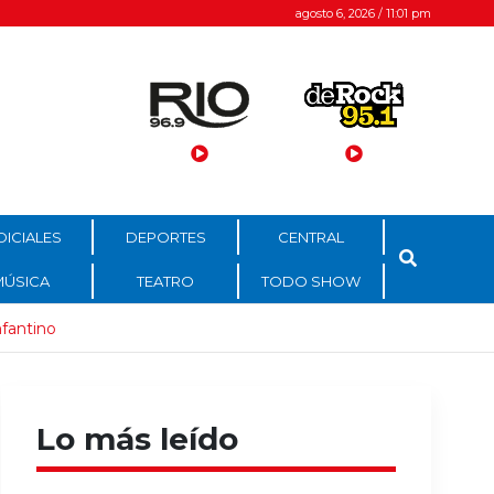
agosto 6, 2026 / 11:01 pm
DICIALES
DEPORTES
CENTRAL
MÚSICA
TEATRO
TODO SHOW
nfantino
Lo más leído