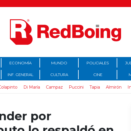
ECONOMÍA
MUNDO
POLICIALES
JU
INF. GENERAL
CULTURA
CINE
Colapinto
Di María
Campaz
Puccini
Tapia
Almirón
I
onder por
uto lo respaldó en