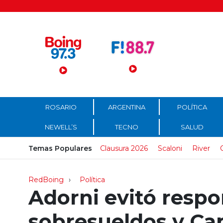
Menú Principal
ROSARIO
ARGENTINA
POLÍTICA
NEWELL’S
TECNO
SALUD
Temas Populares
Clausura 2026
Scaloni
River
RedBoing
Política
Adorni evitó resp
sobresueldos y Cap