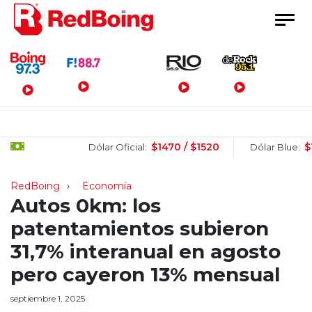
Menú Principal
$1470 / $1520
$1510 
Dólar Oficial:
Dólar Blue:
RedBoing
Economía
Autos 0km: los
patentamientos subieron
31,7% interanual en agosto
pero cayeron 13% mensual
septiembre 1, 2025