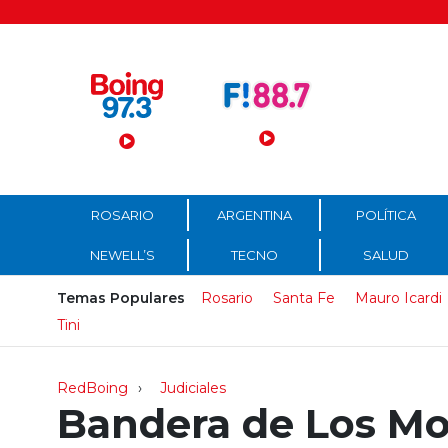
Menú Principal
ROSARIO
ARGENTINA
POLÍTICA
NEWELL’S
TECNO
SALUD
Temas Populares
Rosario
Santa Fe
Mauro Icardi
Tini
RedBoing
Judiciales
Bandera de Los Mo