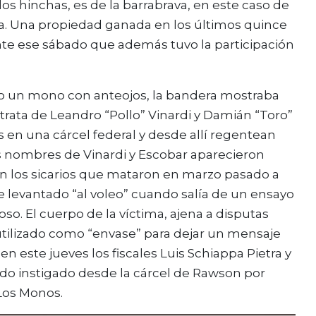
 los hinchas, es de la barrabrava, en este caso de
va. Una propiedad ganada en los últimos quince
e ese sábado que además tuvo la participación
mo un mono con anteojos, la bandera mostraba
e trata de Leandro “Pollo” Vinardi y Damián “Toro”
en una cárcel federal y desde allí regentean
Los nombres de Vinardi y Escobar aparecieron
n los sicarios que mataron en marzo pasado a
 levantado “al voleo” cuando salía de un ensayo
oso. El cuerpo de la víctima, ajena a disputas
 utilizado como “envase” para dejar un mensaje
 este jueves los fiscales Luis Schiappa Pietra y
sido instigado desde la cárcel de Rawson por
 Los Monos.