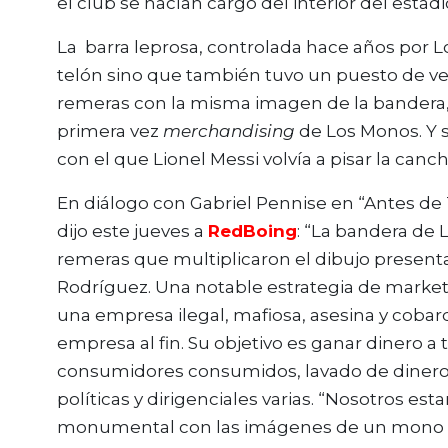
el club se hacían cargo del interior del estadio
La barra leprosa, controlada hace años por L
telón sino que también tuvo un puesto de ve
remeras con la misma imagen de la bandera, 
primera vez
merchandising
de Los Monos. Y s
con el que Lionel Messi volvía a pisar la can
En diálogo con Gabriel Pennise en “Antes de T
dijo este jueves a
RedBoing
: “La bandera de 
remeras que multiplicaron el dibujo presenta
Rodríguez. Una notable estrategia de marke
una empresa ilegal, mafiosa, asesina y cobar
empresa al fin. Su objetivo es ganar dinero a 
consumidores consumidos, lavado de dinero y
políticas y dirigenciales varias. “Nosotros est
monumental con las imágenes de un mono con