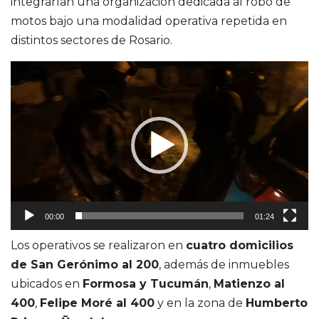
integrarían una organización dedicada al robo de
motos bajo una modalidad operativa repetida en
distintos sectores de Rosario.
Reproductor
de
video
00:00
01:24
Los operativos se realizaron en
cuatro domicilios
de San Gerónimo al 200
, además de inmuebles
ubicados en
Formosa y Tucumán
,
Matienzo al
400
,
Felipe Moré al 400
y en la zona de
Humberto