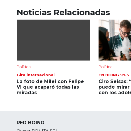
Noticias Relacionadas
Política
Política
Gira internacional
EN BOING 97.3
La foto de Milei con Felipe
Ciro Seisas: 
VI que acaparó todas las
puede mirar 
miradas
con los adol
RED BOING