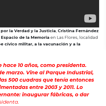
or la Verdad y la Justicia
,
Cristina Fernández
Espacio de la Memoria
en Las Flores, localidad
pe cívico militar, a la vacunación y a la
e hace 10 años, como presidenta.
e marzo. Vine al Parque Industrial,
las 500 cuadras que tenía entonces
imentadas entre 2003 y 2011. Lo
nante: inaugurar fábricas, o dar
identa.