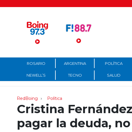
Menú Principal
ROSARIO
ARGENTINA
POLÍTICA
NEWELL’S
TECNO
SALUD
RedBoing
Política
Cristina Fernánde
pagar la deuda, no