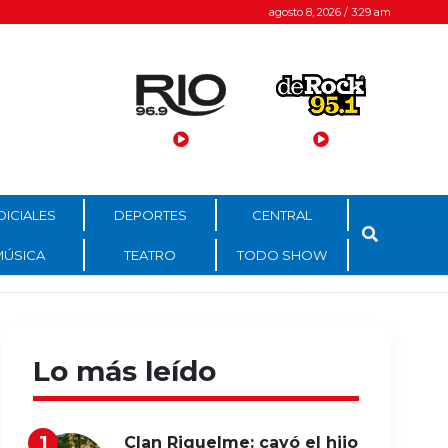
agosto 8, 2026 / 3:29 am
DICIALES
DEPORTES
CENTRAL
MÚSICA
TEATRO
TODO SHOW
Lo más leído
Clan Riquelme: cayó el hijo