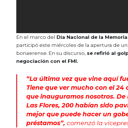
En el marco del
Día Nacional de la Memoria p
participó este miércoles de la apertura de un
bonaerense. En su discurso,
se refirió al gol
negociación con el FMI.
“La última vez que vine aquí fu
Tiene que ver mucho con el 24 d
que inauguramos nosotros. De 
Las Flores, 200 habían sido pav
mejor que puede hacer un gober
préstamos”,
comenzó la vicepres