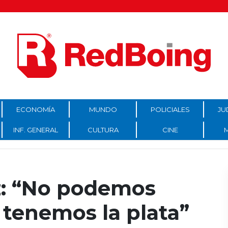
ECONOMÍA
MUNDO
POLICIALES
JU
INF. GENERAL
CULTURA
CINE
z: “No podemos
 tenemos la plata”