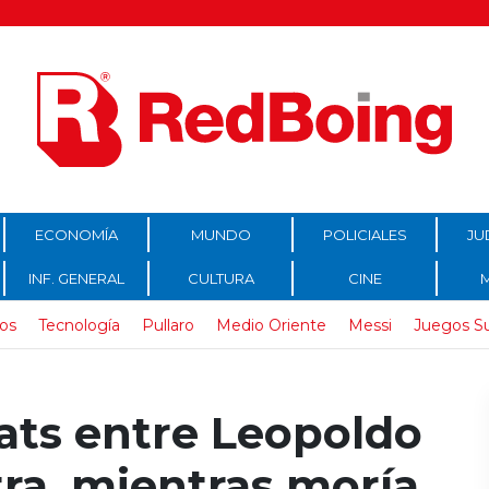
ECONOMÍA
MUNDO
POLICIALES
JU
INF. GENERAL
CULTURA
CINE
os
Tecnología
Pullaro
Medio Oriente
Messi
Juegos S
ats entre Leopoldo
tra, mientras moría