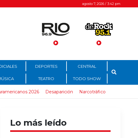
agosto 7, 2026 / 3:42 pm
DICIALES
DEPORTES
CENTRAL
MÚSICA
TEATRO
TODO SHOW
uramericanos 2026
Desaparición
Narcotráfico
Lo más leído