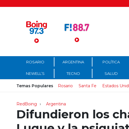
Menú Principal
ROSARIO
ARGENTINA
POLÍTICA
NEWELL’S
TECNO
SALUD
Temas Populares
Rosario
Santa Fe
Estados Unid
RedBoing
Argentina
Difundieron los ch
Luque y la psiquia