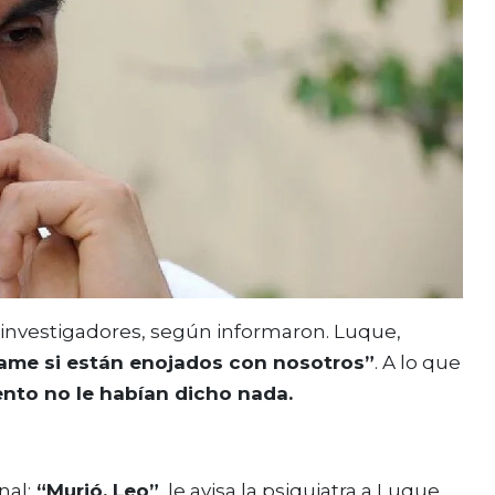
s investigadores, según informaron. Luque,
ame si están enojados con nosotros”
. A lo que
nto no le habían dicho nada.
nal:
“Murió, Leo”
, le avisa la psiquiatra a Luque.