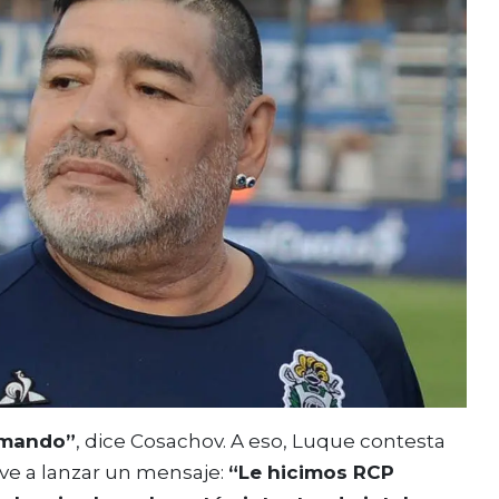
nimando”
, dice Cosachov. A eso, Luque contesta
lve a lanzar un mensaje:
“Le hicimos RCP