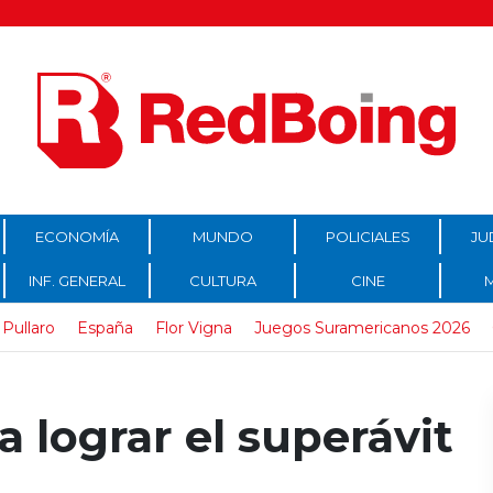
ECONOMÍA
MUNDO
POLICIALES
JU
INF. GENERAL
CULTURA
CINE
Pullaro
España
Flor Vigna
Juegos Suramericanos 2026
a lograr el superávit