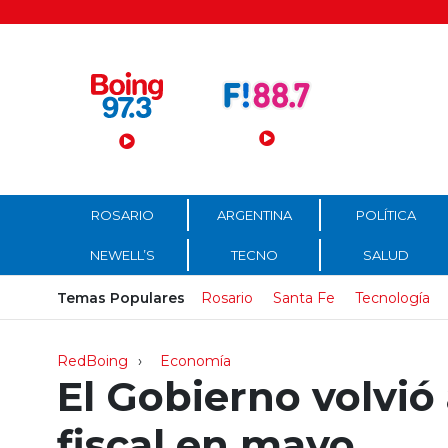
Menú Principal
ROSARIO
ARGENTINA
POLÍTICA
NEWELL’S
TECNO
SALUD
Temas Populares
Rosario
Santa Fe
Tecnología
RedBoing
Economía
El Gobierno volvió 
fiscal en mayo