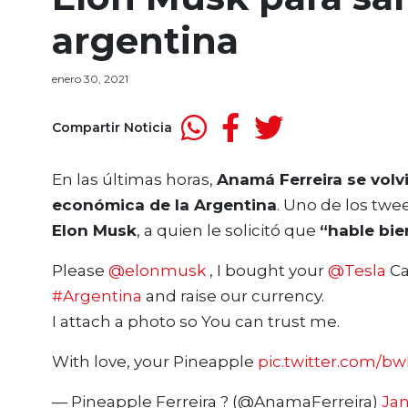
argentina
enero 30, 2021
Compartir Noticia
En las últimas horas,
Anamá Ferreira se volvi
económica de la Argentina
. Uno de los twe
Elon Musk
, a quien le solicitó que
“hable bie
Please
@elonmusk
, I bought your
@Tesla
Ca
#Argentina
and raise our currency.
I attach a photo so You can trust me.
With love, your Pineapple
pic.twitter.com/bw
— Pineapple Ferreira ? (@AnamaFerreira)
Jan