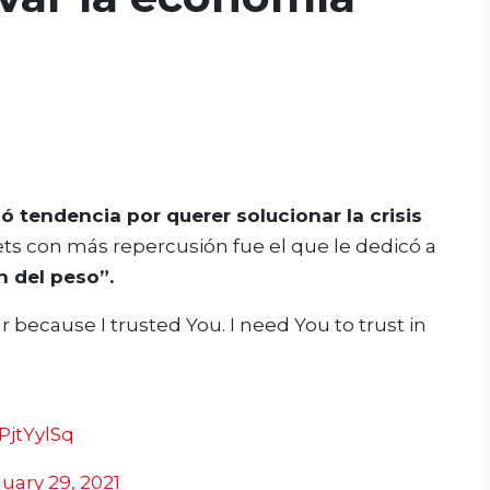
ó tendencia por querer solucionar la crisis
ets con más repercusión fue el que le dedicó a
n del peso”.
r because I trusted You. I need You to trust in
PjtYylSq
uary 29, 2021