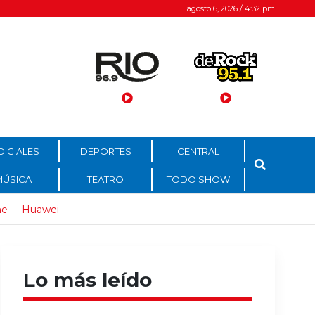
agosto 6, 2026 / 4:32 pm
DICIALES
DEPORTES
CENTRAL
MÚSICA
TEATRO
TODO SHOW
ne
Huawei
Lo más leído