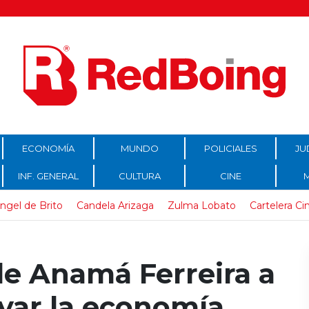
ECONOMÍA
MUNDO
POLICIALES
JU
INF. GENERAL
CULTURA
CINE
ngel de Brito
Candela Arizaga
Zulma Lobato
Cartelera Ci
 de Anamá Ferreira a
var la economía