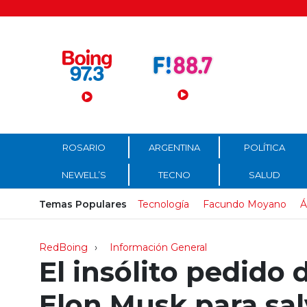
Menú Principal
ROSARIO
ARGENTINA
POLÍTICA
NEWELL’S
TECNO
SALUD
Temas Populares
Tecnología
Facundo Moyano
Á
RedBoing
Información General
El insólito pedido
Elon Musk para sal