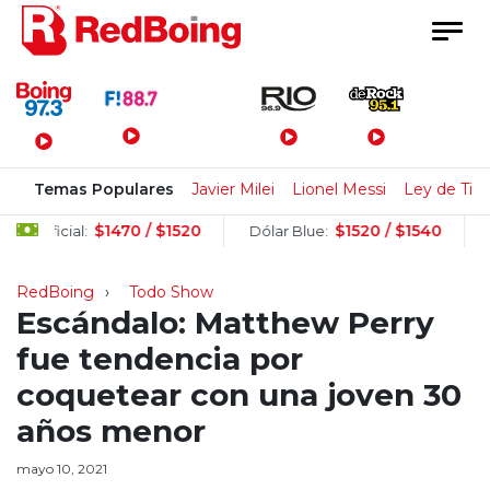
Menú Principal
Temas Populares
Javier Milei
Lionel Messi
Ley de Tier
$1470 / $1520
$1520 / $1540
 Oficial:
Dólar Blue:
Dóla
RedBoing
Todo Show
Escándalo: Matthew Perry
fue tendencia por
coquetear con una joven 30
años menor
mayo 10, 2021