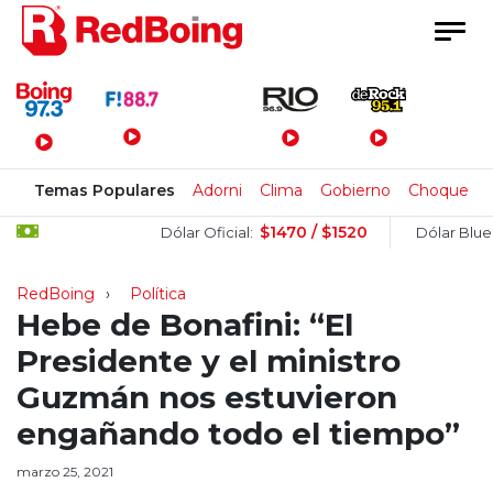
Menú Principal
Temas Populares
Adorni
Clima
Gobierno
Choque
$1470 / $1520
$15
Dólar Oficial:
Dólar Blue:
RedBoing
Política
Hebe de Bonafini: “El
Presidente y el ministro
Guzmán nos estuvieron
engañando todo el tiempo”
marzo 25, 2021