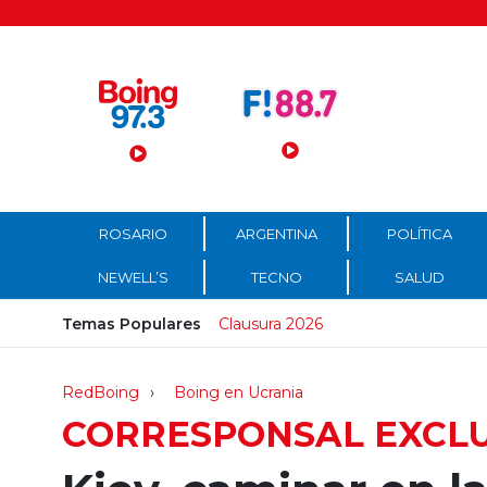
Menú Principal
ROSARIO
ARGENTINA
POLÍTICA
NEWELL’S
TECNO
SALUD
Temas Populares
Clausura 2026
RedBoing
Boing en Ucrania
CORRESPONSAL EXCL