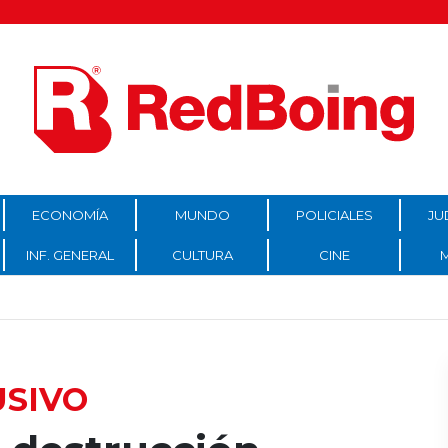
ECONOMÍA
MUNDO
POLICIALES
JU
INF. GENERAL
CULTURA
CINE
USIVO