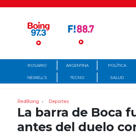
Menú Principal
ROSARIO
ARGENTINA
POLÍTICA
NEWELL’S
TECNO
SALUD
RedBoing
Deportes
La barra de Boca fu
antes del duelo con