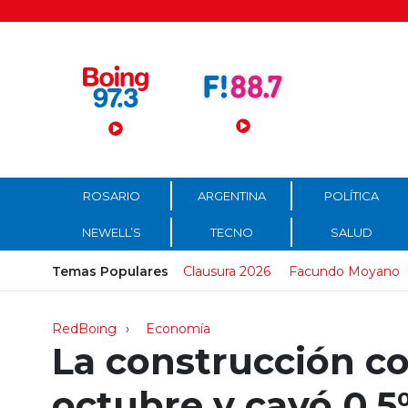
Menú Principal
ROSARIO
ARGENTINA
POLÍTICA
NEWELL’S
TECNO
SALUD
Temas Populares
Clausura 2026
Facundo Moyano
RedBoing
Economía
La construcción co
octubre y cayó 0,5