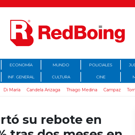
ECONOMÍA
MUNDO
POLICIALES
JU
INF. GENERAL
CULTURA
CINE
Di María
Candela Arizaga
Thiago Medina
Campaz
Tor
rtó su rebote en
% tras dos meses en