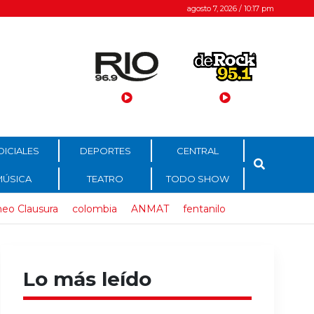
agosto 7, 2026 / 10:17 pm
DICIALES
DEPORTES
CENTRAL
MÚSICA
TEATRO
TODO SHOW
neo Clausura
colombia
ANMAT
fentanilo
Lo más leído