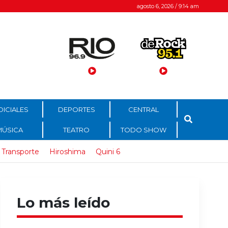
agosto 6, 2026 / 9:14 am
DICIALES
DEPORTES
CENTRAL
MÚSICA
TEATRO
TODO SHOW
Transporte
Hiroshima
Quini 6
Lo más leído