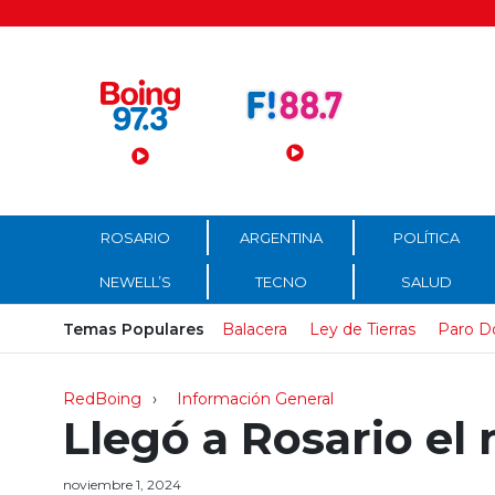
Menú Principal
ROSARIO
ARGENTINA
POLÍTICA
NEWELL’S
TECNO
SALUD
Temas Populares
Balacera
Ley de Tierras
Paro D
RedBoing
Información General
Llegó a Rosario el
noviembre 1, 2024