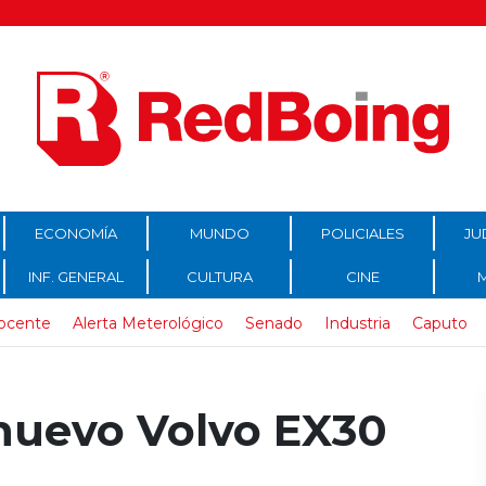
ECONOMÍA
MUNDO
POLICIALES
JU
INF. GENERAL
CULTURA
CINE
ocente
Alerta Meterológico
Senado
Industria
Caputo
 nuevo Volvo EX30