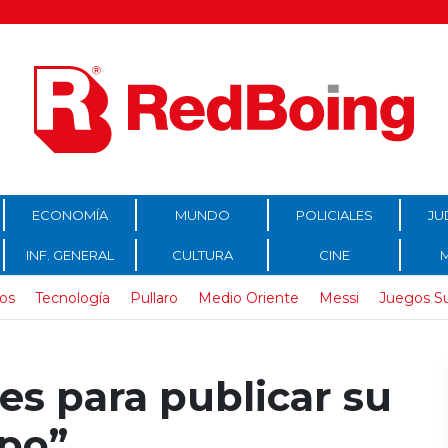
ECONOMÍA
MUNDO
POLICIALES
JU
INF. GENERAL
CULTURA
CINE
os
Tecnología
Pullaro
Medio Oriente
Messi
Juegos S
les para publicar su
mpo”