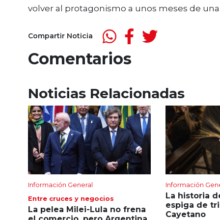
volver al protagonismo a unos meses de una 
Compartir Noticia
Comentarios
Noticias Relacionadas
Información General
Información Gen
La historia d
Entre cruces y negocios
espiga de tr
La pelea Milei-Lula no frena
Cayetano
el comercio, pero Argentina