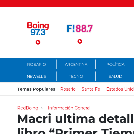
Menú Principal
ROSARIO
ARGENTINA
POLÍTICA
NEWELL’S
TECNO
SALUD
Temas Populares
Rosario
Santa Fe
Estados Unid
RedBoing
Información General
Macri ultima detal
libro “Primer Tie