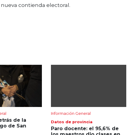
nueva contienda electoral.
eral
Información General
etrás de la
Datos de provincia
igo de San
Paro docente: el 95,6% de
los maestros dio clases en