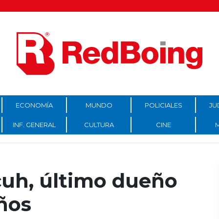
ECONOMÍA
MUNDO
POLICIALES
JU
INF. GENERAL
CULTURA
CINE
cuh, último dueño
ños