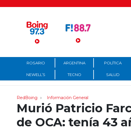
Menú Principal
ROSARIO
ARGENTINA
POLÍTICA
NEWELL’S
TECNO
SALUD
RedBoing
Información General
Murió Patricio Far
de OCA: tenía 43 a