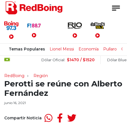
Menú Principal
Temas Populares
Lionel Messi
Economía
Pullaro
Cl
$1470 / $1520
$15
Dólar Oficial:
Dólar Blue:
RedBoing
Región
Perotti se reúne con Alberto
Fernández
junio 16, 2021
Compartir Noticia