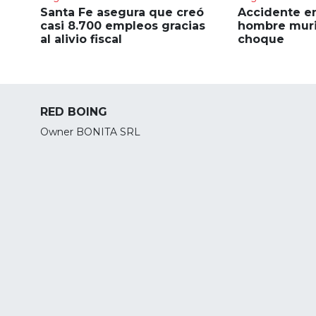
Santa Fe asegura que creó
Accidente en
casi 8.700 empleos gracias
hombre muri
al alivio fiscal
choque
RED BOING
Owner BONITA SRL