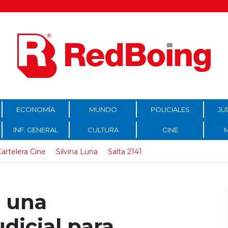
ECONOMÍA
MUNDO
POLICIALES
JU
INF. GENERAL
CULTURA
CINE
artelera Cine
Silvina Luna
Salta 2141
n una
dicial para