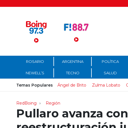
Menú Principal
ROSARIO
ARGENTINA
POLÍTICA
NEWELL’S
TECNO
SALUD
Temas Populares
Ángel de Brito
Zulma Lobato
C
RedBoing
Región
Pullaro avanza co
reestructuración ju