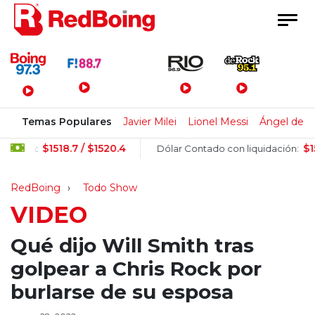
Menú Principal
Temas Populares
Javier Milei
Lionel Messi
Ángel de B
$1518.7 / $1520.4
$1575.4 
sa:
Dólar Contado con liquidación:
RedBoing
Todo Show
VIDEO
Qué dijo Will Smith tras
golpear a Chris Rock por
burlarse de su esposa