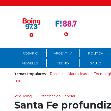
Menú Principal
ROSARIO
ARGENTINA
POLÍTICA
NEWELL’S
TECNO
SALUD
Temas Populares
Rosario
Mauro Icardi
Tecnologí
Tini
RedBoing
Información General
Santa Fe profundi