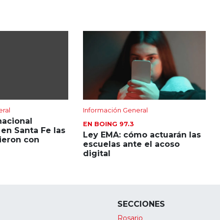
eral
Información General
nacional
EN BOING 97.3
en Santa Fe las
Ley EMA: cómo actuarán las
ieron con
escuelas ante el acoso
digital
SECCIONES
Rosario