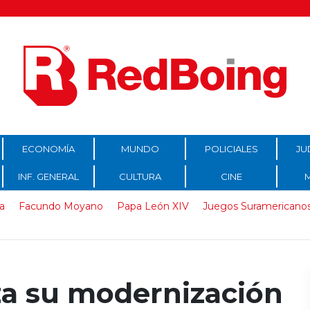
ECONOMÍA
MUNDO
POLICIALES
JU
INF. GENERAL
CULTURA
CINE
a
Facundo Moyano
Papa León XIV
Juegos Suramericano
za su modernización