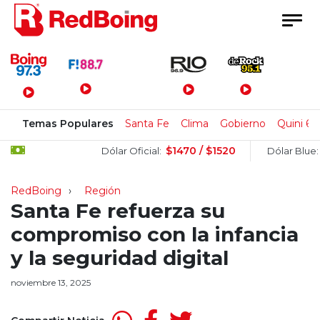
Menú Principal
Temas Populares
Santa Fe
Clima
Gobierno
Quini 6
$1470 / $1520
$150
Dólar Oficial:
Dólar Blue:
RedBoing
Región
Santa Fe refuerza su
compromiso con la infancia
y la seguridad digital
noviembre 13, 2025