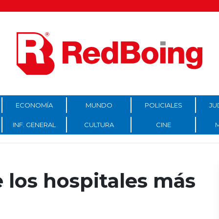
ECONOMÍA
MUNDO
POLICIALES
JU
INF. GENERAL
CULTURA
CINE
 los hospitales más