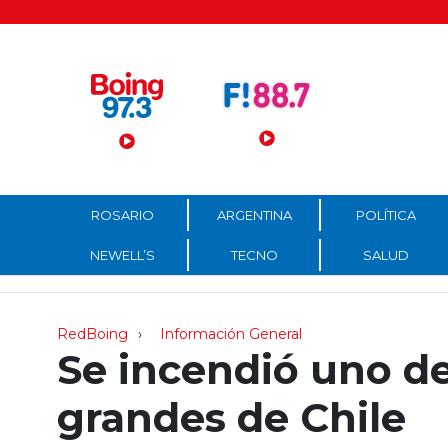
Menú Principal
ROSARIO
ARGENTINA
POLÍTICA
NEWELL’S
TECNO
SALUD
RedBoing
Información General
Se incendió uno de
grandes de Chile