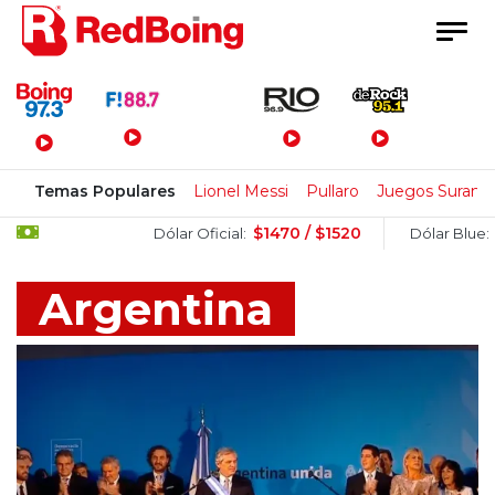
Menú Principal
Temas Populares
Lionel Messi
Pullaro
Juegos Surame
$1470 / $1520
$1505 / $1
Dólar Oficial:
Dólar Blue:
Argentina