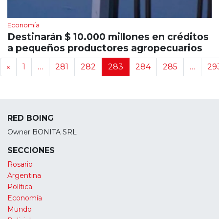
Economía
Destinarán $ 10.000 millones en créditos
a pequeños productores agropecuarios
Navegación de noticias
«
1
…
281
282
283
284
285
…
29
RED BOING
Owner BONITA SRL
SECCIONES
Rosario
Argentina
Política
Economía
Mundo