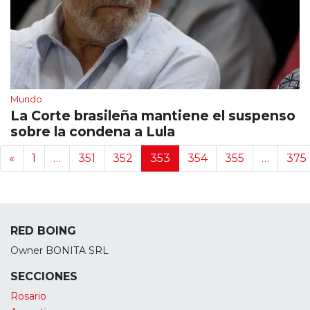
Mundo
La Corte brasileña mantiene el suspenso
sobre la condena a Lula
Navegación de noticias
«
1
…
351
352
353
354
355
…
375
RED BOING
Owner BONITA SRL
SECCIONES
Rosario