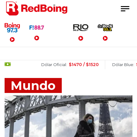
Menú Principal
$1470 / $1520
$1505 / $
Dólar Oficial:
Dólar Blue:
Mundo