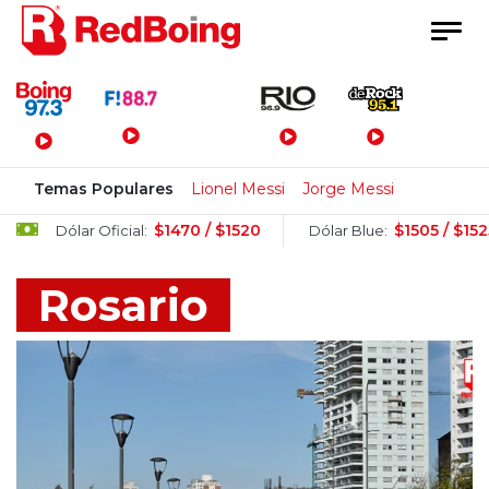
Menú Principal
Temas Populares
Lionel Messi
Jorge Messi
$1470 / $1520
$1505 / $1525
ar Oficial:
Dólar Blue:
Dól
Rosario