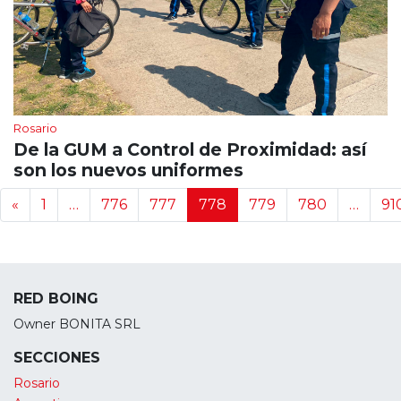
Rosario
De la GUM a Control de Proximidad: así
son los nuevos uniformes
Navegación de noticias
«
1
…
776
777
778
779
780
…
91
RED BOING
Owner BONITA SRL
SECCIONES
Rosario