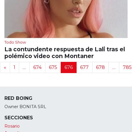
Todo Show
La contundente respuesta de Lali tras el
polémico video con Montaner
Navegación de noticias
«
1
…
674
675
676
677
678
…
785
RED BOING
Owner BONITA SRL
SECCIONES
Rosario