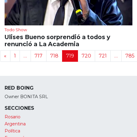
Todo Show
Ulises Bueno sorprendió a todos y
renunció a La Academia
Navegación de noticias
«
1
…
717
718
719
720
721
…
785
RED BOING
Owner BONITA SRL
SECCIONES
Rosario
Argentina
Política