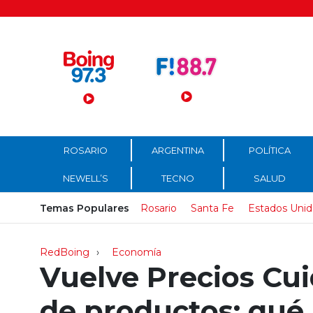
Menú Principal
ROSARIO
ARGENTINA
POLÍTICA
NEWELL’S
TECNO
SALUD
Temas Populares
Rosario
Santa Fe
Estados Unid
RedBoing
Economía
Vuelve Precios Cui
de productos: qué 