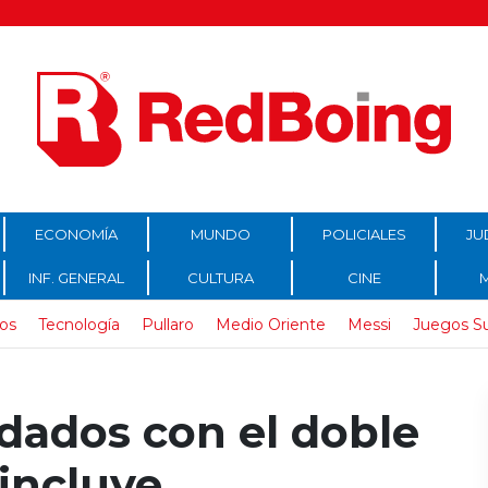
ECONOMÍA
MUNDO
POLICIALES
JU
INF. GENERAL
CULTURA
CINE
os
Tecnología
Pullaro
Medio Oriente
Messi
Juegos S
dados con el doble
incluye