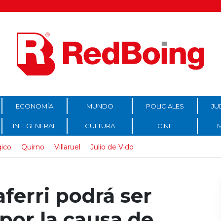
ECONOMÍA
MUNDO
POLICIALES
JU
INF. GENERAL
CULTURA
CINE
gico
Quirno
Villaruel
Julio de Vido
ferri podrá ser
 por la causa de