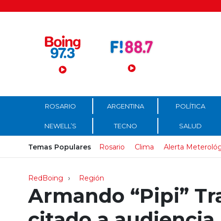
Menú Principal
ROSARIO
ARGENTINA
POLÍTICA
NEWELL’S
TECNO
SALUD
Temas Populares
Rosario
Clima
Alerta Meteroló
RedBoing
Región
Armando “Pipi” Tra
citado a audiencia