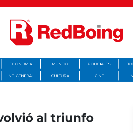
ECONOMÍA
MUNDO
POLICIALES
JU
INF. GENERAL
CULTURA
CINE
volvió al triunfo