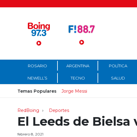
Menú Principal
ROSARIO
ARGENTINA
POLÍTICA
NEWELL’S
TECNO
SALUD
Temas Populares
Jorge Messi
RedBoing
Deportes
El Leeds de Bielsa 
febrero 8, 2021