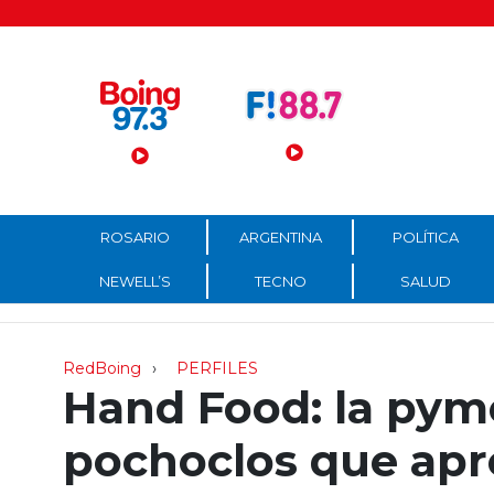
Menú Principal
ROSARIO
ARGENTINA
POLÍTICA
NEWELL’S
TECNO
SALUD
RedBoing
PERFILES
Hand Food: la pym
pochoclos que apre