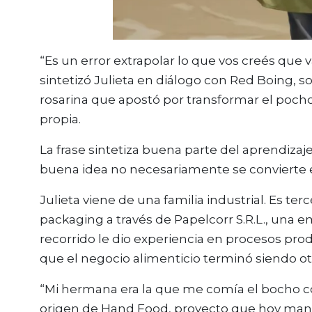
“Es un error extrapolar lo que vos creés que 
sintetizó Julieta en diálogo con Red Boing, s
rosarina que apostó por transformar el pocho
propia.
La frase sintetiza buena parte del aprendiza
buena idea no necesariamente se convierte 
Julieta viene de una familia industrial. Es t
packaging a través de Papelcorr S.R.L., una 
recorrido le dio experiencia en procesos pro
que el negocio alimenticio terminó siendo ot
“Mi hermana era la que me comía el bocho co
origen de Hand Food, proyecto que hoy maneja