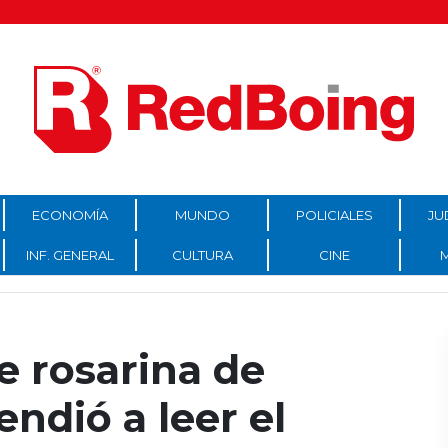
ECONOMÍA
MUNDO
POLICIALES
JU
INF. GENERAL
CULTURA
CINE
e rosarina de
ndió a leer el